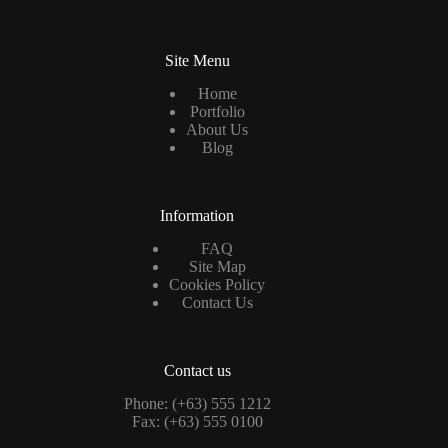
E
m
a
Site Menu
i
l
Home
Portfolio
About Us
Blog
Information
FAQ
Site Map
Cookies Policy
Contact Us
Contact us
Phone: (+63) 555 1212
Fax: (+63) 555 0100